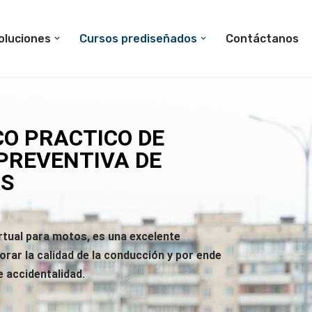
oluciones
Cursos prediseñados
Contáctanos
CO PRACTICO DE
PREVENTIVA DE
AS
rtual para motos, es una excelente
rar la calidad de la conducción y por ende
de accidentalidad.
lente herramienta para lograr mejorar la calidad de la conducción y por ende logra