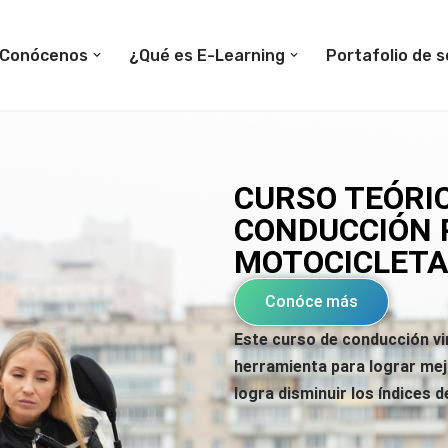
Conócenos
¿Qué es E-Learning
Portafolio de s
CURSO TEÓRI
CONDUCCIÓN 
MOTOCICLET
Conóce más
Este curso de conducción vi
herramienta para lograr mejo
logra disminuir los índices 
curso de conducción virtual para motos, es una exce