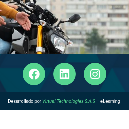
disminuir los índices de accidentalidad, es una exce
disminuir los índices de accidentalidad, es una exce
disminuir los índices de accidentalidad, Te contamo
educador y el estudiante a través de la tecnologí
institución educativa y adapten sus horarios de estu
herramienta para lograr mejorar la calidad de la con
herramienta para lograr mejorar la calidad de la con
herramienta para lograr mejorar la calidad de la co
E-Learning es una metodología que permite transfer
posibilita que los alumnos reciban su formación sin 
Desarrollado por
Virtual Technologies S.A.S
– eLearning