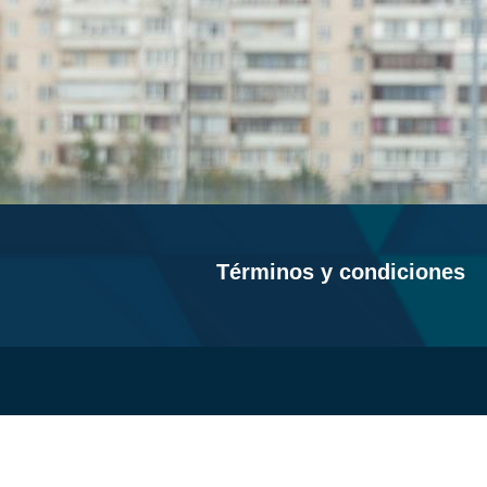
lente herramienta para lograr mejorar la calidad de la conducción y por ende logra
lente herramienta para lograr mejorar la calidad de la conducción y por ende logra
s. El E-Learning es una metodología que permite transferir conocimientos entre el
a. Esto posibilita que los alumnos reciban su formación sin desplazarse hasta la
dio según sus necesidades. curso de conducción virtual para motos, es una excelente
ducción y por ende logra disminuir los índices de accidentalidad, es una excelente
ducción y por ende logra disminuir los índices de accidentalidad, es una excelente
nducción y por ende logra disminuir los índices de accidentalidad, Te contamos. El
Términos y condiciones
ir conocimientos entre el educador y el estudiante a través de la tecnología. Esto
desplazarse hasta la institución educativa y adapten sus horarios de estudio según
sus necesidades.